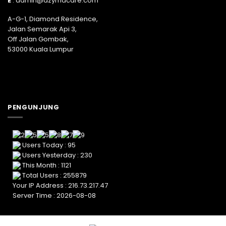
E
:
admin@azymacare.com
A-G-1, Diamond Residence,
Jalan Semarak Api 3,
Off Jalan Gombak,
53000 Kuala Lumpur
PENGUNJUNG
Users Today : 95
Users Yesterday : 230
This Month : 1121
Total Users : 255879
Your IP Address : 216.73.217.47
Server Time : 2026-08-08