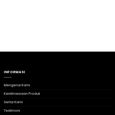
TUNGGU APA LAGI!
Jom Sertai Sekarang
INFORMASI
Mengenai Kami
Keistimewaan Produk
Sertai Kami
Testimoni