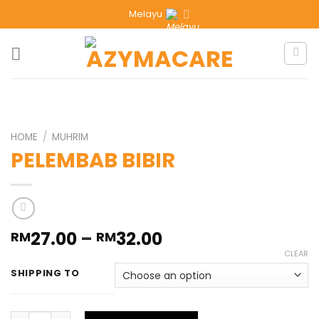
Melayu
HOME
/
MUHRIM
PELEMBAB BIBIR
27.00
–
32.00
RM
RM
CLEAR
SHIPPING TO